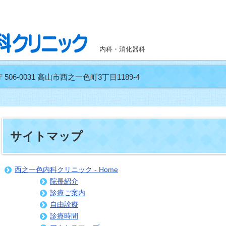
内科・消化器科
〒506-0031 高山市西之一色町3丁目1189-4
サイトマップ
西之一色内科クリニック - Home
院長紹介
診療ご案内
自由診療
診療時間